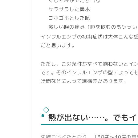
くしゃみがやたら出る
サラサラした鼻水
ゴホゴホとした咳
激しい喉の痛み（唾を飲むのもツラい
インフルエンザの初期症状は大体こんな
だと思います。
ただし、この条件がすべて揃わないとイ
です。そのインフルエンザの型によって
時間などによって結構差があります。
熱が出ない……。でもイ
先程も述べたとおり、「38度～40度の