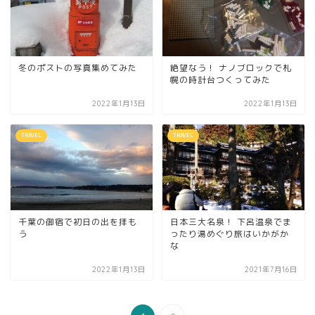
冬のポストの写真集めてみた
絶望なう！ ナノブロックで札
幌の時計台つくってみた
2022年1月13日
2022年1月13日
TRAVEL
TRAVEL
千葉の御宿で初日の出を拝も
日本三大名泉！ 下呂温泉でま
う
ったり湯めぐり旅はいかがか
な
2022年1月13日
2021年7月16日