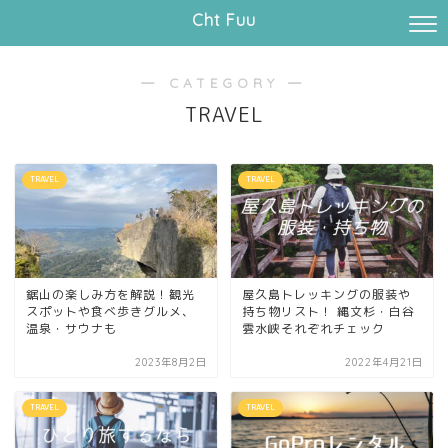
Cht Fuu
― CATEGORY ―
TRAVEL
TRAVEL
TRAVEL
鋸山の楽しみ方を解説！観光
屋久島トレッキングの服装や
スポットや食べ歩きグルメ、
持ち物リスト！ 縄文杉・白谷
温泉・サウナも
雲水峡それぞれチェック
2023年8月2日
2022年4月21日
TRAVEL
TRAVEL