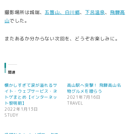
撮影場所は城端、
五箇山、白川郷
、
下呂温泉
、
飛騨高
山
でした。
またあるか分からない次回を、どうぞお楽しみに。
関連
懐かしすぎて涙が溢れるサ
高山駅へ突撃！ 飛騨高山名
イト・ウェブサービス・ネ
物グルメを喰らう
トゲまとめ【インターネッ
2021年7月16日
ト黎明期】
TRAVEL
2022年1月13日
STUDY